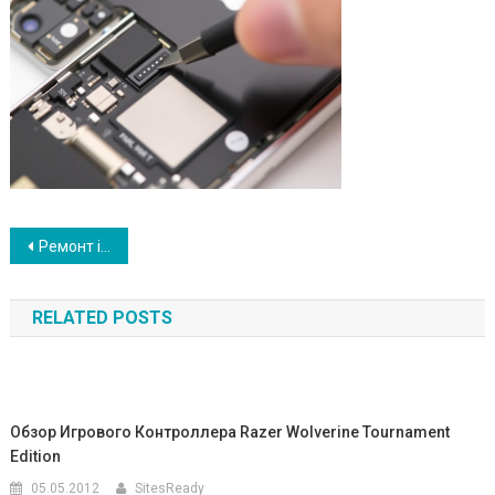
Навигация
Ремонт iPhone: ваш путеводитель по восстановлению идеала
по
RELATED POSTS
записям
Обзор Игрового Контроллера Razer Wolverine Tournament
Edition
05.05.2012
SitesReady