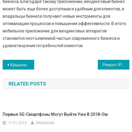
бизнеса. Благодаря такому приложению, вендинговый бизнес
может быть еще более доступным и удобным для клиентов, а
владельцы бизнеса получают новые инструменты для
оптимизации процессов и повышения эффективности. В итоге,
мобильное приложение для вендинговых аппаратов
становится неотъемлемой частью современного бизнеса и
удовлетворения потребностей клиентов.
Навигация
Крышная рекламная установка: преимущества и применение
Ремонт iPhone: ваш путеводитель по восстановлению идеала
по
RELATED POSTS
записям
Первые 5G-Смартфоны Могут Выйти Уже В 2018-Ом
11.01.2013
SitesReady