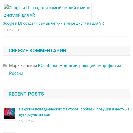
Google и LG создали самый четкий в мире дисплей для VR
05.02.2013
СВЕЖИЕ КОММЕНТАРИИ
Марк
к записи
BQ Intense — долгоиграющий смартфон из
России
RECENT POSTS
Накрутка поведенческих факторов: соблазн, ловушки и честные
пути улучшить сайт
16.07.2026