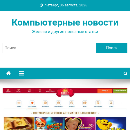
Четверг, 06 августа, 2026
Компьютерные новости
Железо и другие полезные статьи
Найти: