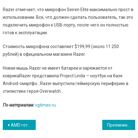
Razer отмечает, что микрофон Seiren Elite максимально прост в
использовании. Все, что должен сделать пользователь, так это
подключить микрофон к USB-порту, после чего он полностью
готов к эксплуатации.
Стоимость микрофона составляет $199,99 (около 11 250
рублей) в официальном магазине Razer.
Новая мышь Razer не имеет батареи и заряжается от
коврикаRazer представила Project Linda — ноутбук на базе
Android-смартфо…Razer выпустила геймерскую периферию в
стилистике героя Overwatch…
По материалам:
vgtimes.ru
Навигация
AMD готовит 16-ядерный процессор со встроенной поддержкой PCI Express gen 3.0
Преемник iPhone X может выйти в этом году с OLED-экраном диагональю 6.5 дюйма
по