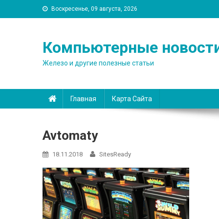
Воскресенье, 09 августа, 2026
Компьютерные новост
Железо и другие полезные статьи
Главная
Карта Сайта
Avtomaty
18.11.2018
SitesReady