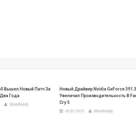
60 Вышел Новый Патч За
Новый Драйвер Nvidia GeForce 391.
Два Года
Увеличил Производительность В Fa
Cry 5
SitesReady
05.01.2015
SitesReady