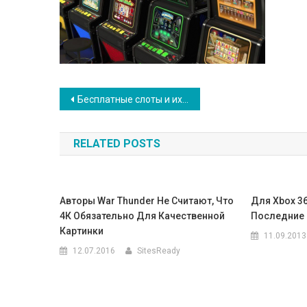
Навигация
Бесплатные слоты и их возможности
по
RELATED POSTS
записям
Авторы War Thunder Не Считают, Что
Для Xbox 3
4К Обязательно Для Качественной
Последние 
Картинки
11.09.2013
12.07.2016
SitesReady