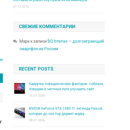
поставки игровых ноутбуков из-за майнеров
07.12.2016
СВЕЖИЕ КОММЕНТАРИИ
Марк
к записи
BQ Intense — долгоиграющий
смартфон из России
ик
RECENT POSTS
Накрутка поведенческих факторов: соблазн,
ловушки и честные пути улучшить сайт
16.07.2026
NVIDIA GeForce GTX 1080 Ti: легенда Pascal,
которая до сих пор держит марку
08.01.2026
у