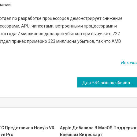
пании.
 отдел по разработке процессоров демонстрирует снижение
ессорами, APU, чипсетами, встроенными процессорами и
го года 7 миллионов долларов убытков при выручке в 722
 отдел принёс примерно 323 миллиона убытков, так что AMD
Источн
Для PS4 вышло обновление 5.05, повышающее быстродействие системы
HTC Представила Новую VR
Apple Добавила В MacOS Поддержк
ive Pro
Внешних Видеокарт