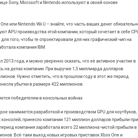
це Sony, Microsoft и Nintendo используют в своей основе
x One или Nintendo Wii U – знайте, что часть ваших денег обязательн
зуют APU производства этой компании, который сочетает в себе CP
 для того, чтобы те спроектировали для них графический чип на
аботала компания IBM.
 2013 года, и можно уверенно сказать, что её активное участие в
ь на делах компании. При выручке 1,5 миллиарда долларов
ионов. Нужно отметить, что в прошлом году в этот же период
несла убытки в размере 422 миллионов.
оторое занимается разработкой и производством GPU для ноутбуков,
ых консолей, принесло компании 121 миллион долларов прибыли при
 период компания заработала всего 22 миллиона чистой прибыли в
ионов. Всё-таки выход новых игровых приставок Xbox One и