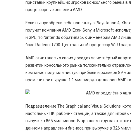
приставки крупнейших игроков консольного рынка в ли
процессорные решения AMD.
Если вы приобрели себе новенькую
Playstation 4, Xbo
получит компания AMD. Если Sony и Microsoft исполь
и GPU, то Nintendo обратилась к инженерам AMD лишь
базе Radeon R700. Центральный процессор Wii U разр
AMD отчиталась о своих доходах за четвёртый квартал
развитии консольного рынка положительно отразилос
компания получила чистую прибыль в размере 89 милл
времени при выручке 1,1 миллиарда долларов AMD по
Подразделение The Graphical and Visual Solutions, к
настольных ПК, рабочих станций, а также для игров
выручке в 865 миллионов. В прошлом году за этот же
данном направлении бизнеса при выручке в 326 милл