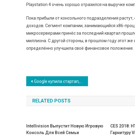
Playstation 4 очень хорошо отразился на выручке ком
Пока прибыли от консольного подразделения растут,
доходов. Сегмент компании, занимающийся x86-проц
микросерверами принёс за последний квартал прошло
миллиона. С другой стороны, в прошлом году этот же
определённо улучшила своё финансовое положение.
Навигация
Google купила стартап, пытающийся заставить экран телефона воспроизводить звук вместо динамиков
по
RELATED POSTS
записям
Intellivision Выпустит Новую Игровую
CES 2018: 
Консоль Для Всей Семьи
Гарнитуру V