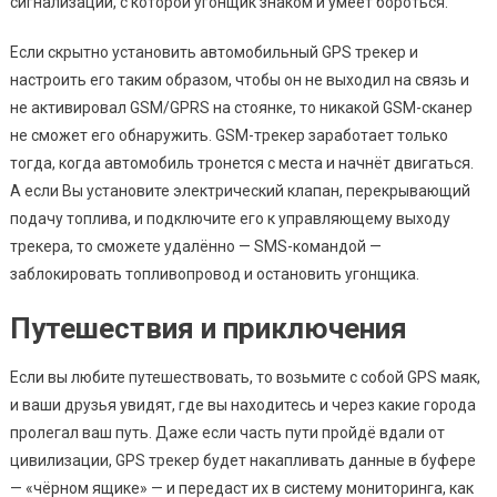
сигнализации, с которой угонщик знаком и умеет бороться.
Если скрытно установить автомобильный GPS трекер и
настроить его таким образом, чтобы он не выходил на связь и
не активировал GSM/GPRS на стоянке, то никакой GSM-сканер
не сможет его обнаружить. GSM-трекер заработает только
тогда, когда автомобиль тронется с места и начнёт двигаться.
А если Вы установите электрический клапан, перекрывающий
подачу топлива, и подключите его к управляющему выходу
трекера, то сможете удалённо — SMS-командой —
заблокировать топливопровод и остановить угонщика.
Путешествия и приключения
Если вы любите путешествовать, то возьмите с собой GPS маяк,
и ваши друзья увидят, где вы находитесь и через какие города
пролегал ваш путь. Даже если часть пути пройдё вдали от
цивилизации, GPS трекер будет накапливать данные в буфере
— «чёрном ящике» — и передаст их в систему мониторинга, как