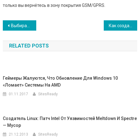
только вы вернётесь в зону покрытия GSM/GPRS.
Навигация
Выбираем пул
Как создать сайт с нуля?
по
RELATED POSTS
записям
Геймеры Жалуются, Что Обновление Для Windows 10
«ломает» Системы На AMD
01.11.2017
SitesReady
Создатель Linux: Патч Intel От Уязвимостей Meltdown И Spectre
— Мусор
21.12.2013
SitesReady