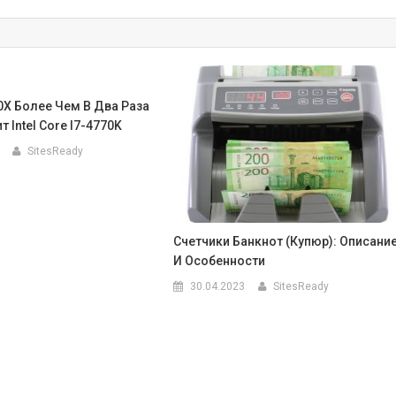
0X Более Чем В Два Раза
 Intel Core I7-4770K
SitesReady
Счетчики Банкнот (купюр): Описани
И Особенности
30.04.2023
SitesReady