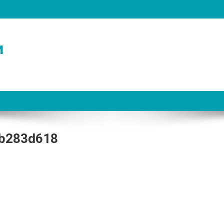
и
b283d618