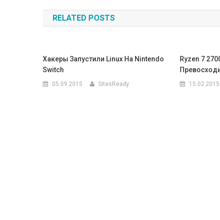
по
RELATED POSTS
записям
Хакеры Запустили Linux На Nintendo
Ryzen 7 270
Switch
Превосходит
05.09.2015
SitesReady
15.02.2015