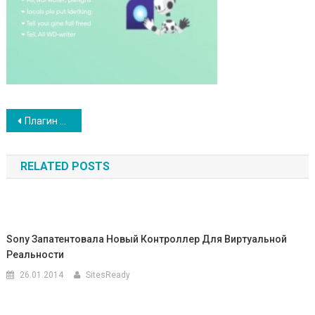
Навигация
Плагин AI WP Writer: Революция в создании контента для WordPress
по
RELATED POSTS
записям
Sony Запатентовала Новый Контроллер Для Виртуальной
Реальности
26.01.2014
SitesReady