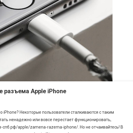
е разъема Apple iPhone
о iPhone? Некоторые пользователи сталкиваются с таким
тать ненадежно или вовсе перестает функционировать,
в-спб.рф/apple/zamena-razema-iphone/. Но не отчаивайтесь! В