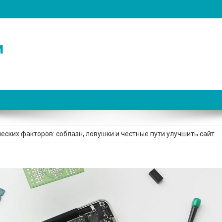
и
денческих факторов: куда обратиться, чтобы «дожарить» метрику
еских факторов: соблазн, ловушки и честные пути улучшить сайт
 1080 Ti: легенда Pascal, которая до сих пор держит марку
к не ошибиться и выбрать тот, что будет шить быстро и красиво
разумно использовать плагин для создания контента в WordPress
денческих факторов: куда обратиться, чтобы «дожарить» метрику