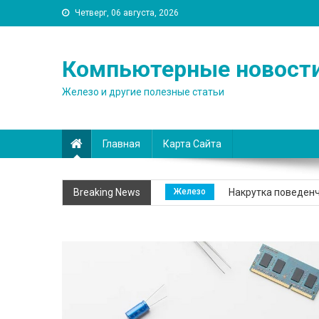
Четверг, 06 августа, 2026
Компьютерные новост
Железо и другие полезные статьи
Главная
Карта Сайта
Железо
Тонкая кухня пове
Breaking News
Железо
Накрутка поведенч
Железо
NVIDIA GeForce GTX
Железо
Купить оверлок: ка
Железо
AI WP Writer: как 
Железо
Тонкая кухня пове